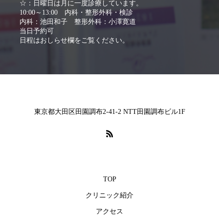
☆：日曜日は月に一度診療しています。
10:00～13:00 内科・整形外科・検診
内科：池田和子 整形外科：小澤寛道
当日予約可
日程はおしらせ欄をご覧ください。
東京都大田区田園調布2-41-2 NTT田園調布ビル1F
TOP
クリニック紹介
アクセス