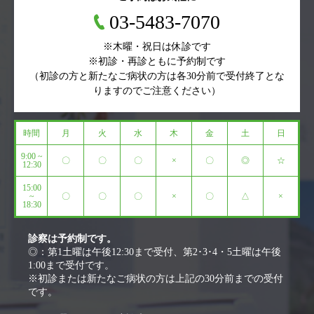
03-5483-7070
※木曜・祝日は休診です
※初診・再診ともに予約制です
（初診の方と新たなご病状の方は各30分前で受付終了とな
りますのでご注意ください）
時間
月
火
水
木
金
土
日
9:00 ~
〇
〇
〇
×
〇
◎
☆
12:30
15:00
~
〇
〇
〇
×
〇
△
×
18:30
診察は予約制です。
◎：第1土曜は午後12:30まで受付、第2･3･4・5土曜は午後
1:00まで受付です。
※初診または新たなご病状の方は上記の30分前までの受付
です。