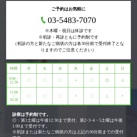
ご予約はお気軽に
03-5483-7070
※木曜・祝日は休診です
※初診・再診ともに予約制です
（初診の方と新たなご病状の方は各30分前で受付終了とな
りますのでご注意ください）
時間
月
火
水
木
金
土
日
9:00 ~
〇
〇
〇
×
〇
◎
☆
12:30
15:00
~
〇
〇
〇
×
〇
△
×
18:30
診察は予約制です。
◎：第1土曜は午後12:30まで受付、第2･3･4・5土曜は午後
1:00まで受付です。
※初診または新たなご病状の方は上記の30分前までの受付