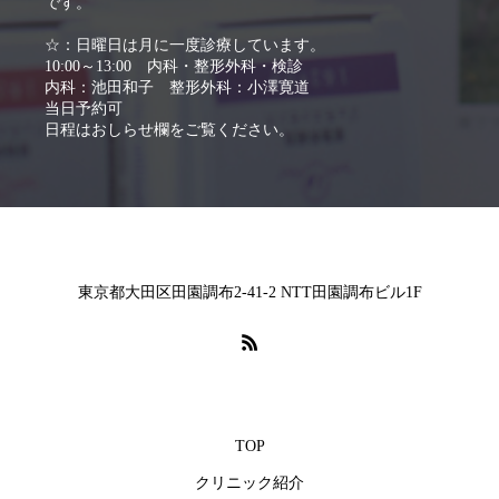
です。
☆：日曜日は月に一度診療しています。
10:00～13:00 内科・整形外科・検診
内科：池田和子 整形外科：小澤寛道
当日予約可
日程はおしらせ欄をご覧ください。
東京都大田区田園調布2-41-2 NTT田園調布ビル1F
TOP
クリニック紹介