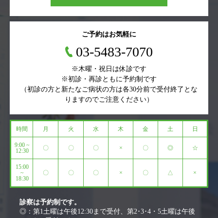
ご予約はお気軽に
03-5483-7070
※木曜・祝日は休診です
※初診・再診ともに予約制です
（初診の方と新たなご病状の方は各30分前で受付終了とな
りますのでご注意ください）
時間
月
火
水
木
金
土
日
9:00 ~
〇
〇
〇
×
〇
◎
☆
12:30
15:00
~
〇
〇
〇
×
〇
△
×
18:30
診察は予約制です。
◎：第1土曜は午後12:30まで受付、第2･3･4・5土曜は午後