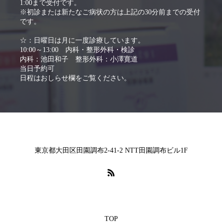
1:00まで受付です。
※初診または新たなご病状の方は上記の30分前までの受付
です。
☆：日曜日は月に一度診療しています。
10:00～13:00 内科・整形外科・検診
内科：池田和子 整形外科：小澤寛道
当日予約可
日程はおしらせ欄をご覧ください。
東京都大田区田園調布2-41-2 NTT田園調布ビル1F
TOP