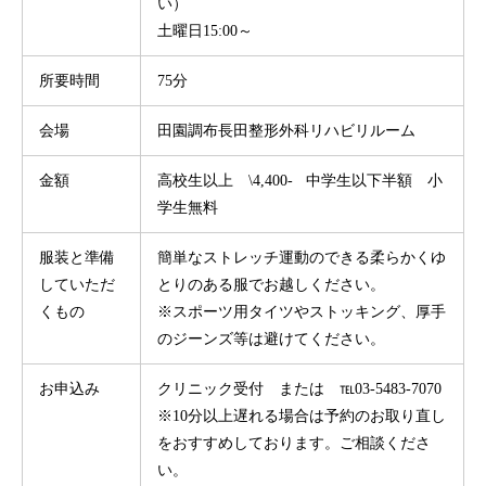
い）
土曜日15:00～
所要時間
75分
会場
田園調布長田整形外科リハビリルーム
金額
高校生以上 \4,400- 中学生以下半額 小
学生無料
服装と準備
簡単なストレッチ運動のできる柔らかくゆ
していただ
とりのある服でお越しください。
くもの
※スポーツ用タイツやストッキング、厚手
のジーンズ等は避けてください。
お申込み
クリニック受付 または ℡03-5483-7070
※10分以上遅れる場合は予約のお取り直し
をおすすめしております。ご相談くださ
い。