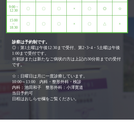
9:00 ~
〇
〇
〇
×
〇
◎
☆
12:30
15:00
~
〇
〇
〇
×
〇
△
×
18:30
診察は予約制です。
◎：第1土曜は午後12:30まで受付、第2･3･4・5土曜は午後
1:00まで受付です。
※初診または新たなご病状の方は上記の30分前までの受付
です。
☆：日曜日は月に一度診療しています。
10:00～13:00 内科・整形外科・検診
内科：池田和子 整形外科：小澤寛道
当日予約可
日程はおしらせ欄をご覧ください。