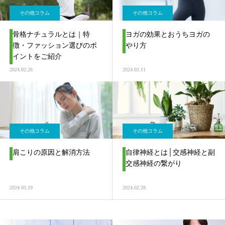
その他コラム
その他コラム
骨格ナチュラルとは｜特
ヨガの効果とおうちヨガの
徴・ファッション選びのポ
やり方
イントをご紹介
2024.02.26
2024.03.11
その他コラム
その他コラム
肩こりの原因と解消方法
自律神経とは│交感神経と副
交感神経の繋がり
2024.03.19
2024.02.28