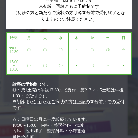
※初診・再診ともに予約制です
（初診の方と新たなご病状の方は各30分前で受付終了とな
りますのでご注意ください）
時間
月
火
水
木
金
土
日
9:00 ~
〇
〇
〇
×
〇
◎
☆
12:30
15:00
~
〇
〇
〇
×
〇
△
×
18:30
診察は予約制です。
◎：第1土曜は午後12:30まで受付、第2･3･4・5土曜は午後
1:00まで受付です。
※初診または新たなご病状の方は上記の30分前までの受付
です。
☆：日曜日は月に一度診療しています。
10:00～13:00 内科・整形外科・検診
内科：池田和子 整形外科：小澤寛道
当日予約可