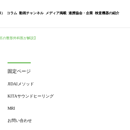
I）
コラム
動画チャンネル
メディア掲載
連携協会・企業
検査機器の紹介
区の整形外科医が解説】
詳細を見る
Green Health（内科＆
ラム
自然療法）
固定ページ
JIDAIメソッド
KITAサウンドヒーリング
MRI
お問い合わせ