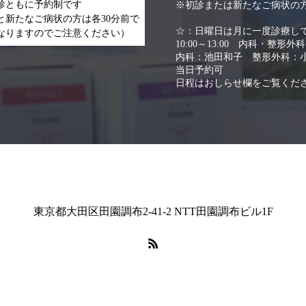
診ともに予約制です
※初診または新たなご病状の方
と新たなご病状の方は各30分前で
☆：日曜日は月に一度診療し
なりますのでご注意ください）
10:00～13:00 内科・整形外
内科：池田和子 整形外科：
当日予約可
日程はおしらせ欄をご覧くだ
東京都大田区田園調布2-41-2 NTT田園調布ビル1F