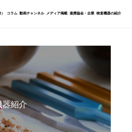
I）
コラム
動画チャンネル
メディア掲載
連携協会・企業
検査機器の紹介
詳細を見る
Green Health（内科＆
ラム
自然療法）
機器紹介