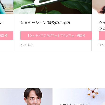
ン
音叉セッション/鍼灸のご案内
ウ
ラ
機器紹
【ウェルネスプログラム】プログラム・機器紹
介
2023.06.27
2022.