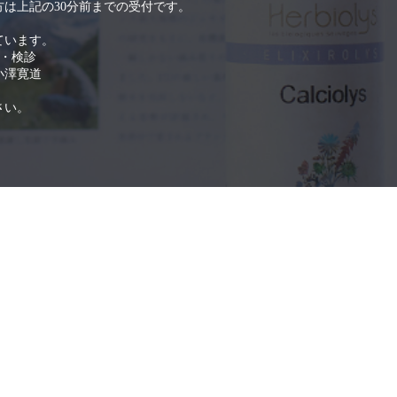
は上記の30分前までの受付です。
ています。
科・検診
小澤寛道
さい。