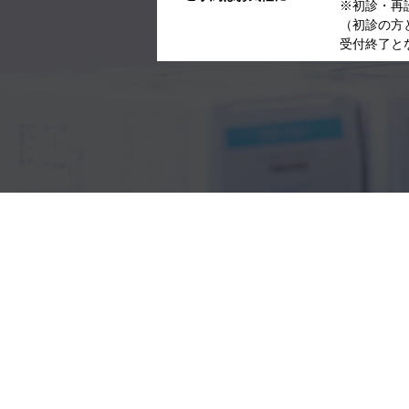
※初診・再
（初診の方
受付終了と