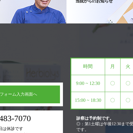
介
当院からのお知らせ
時間
月
火
9:00 ~ 12:30
〇
〇
フォーム入力画面へ
15:00 ~ 18:30
〇
〇
483-7070
診察は予約制です。
◎：第1土曜は午後12:30まで受
日は休診です
です。