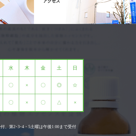
アクセス
水
木
金
土
日
〇
×
〇
◎
☆
〇
×
〇
△
×
付、第2･3･4・5土曜は午後1:00まで受付